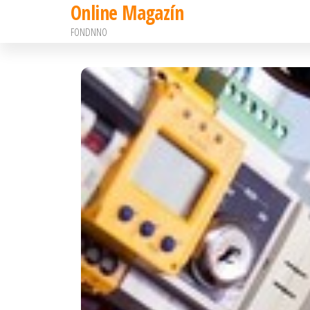
Online Magazín
Preskočiť
FONDNNO
na
obsah