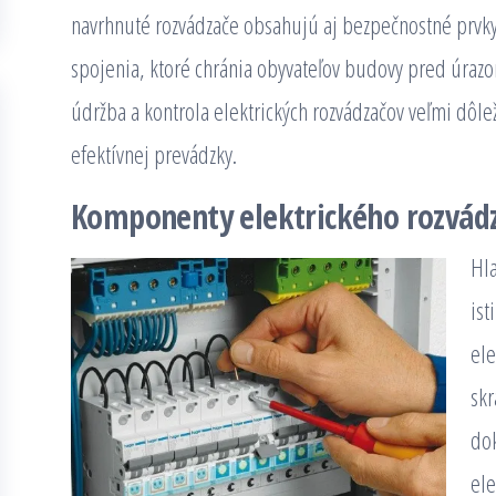
navrhnuté rozvádzače obsahujú aj bezpečnostné prvk
spojenia, ktoré chránia obyvateľov budovy pred úraz
údržba a kontrola elektrických rozvádzačov veľmi dôle
efektívnej prevádzky.
Komponenty elektrického rozvádz
Hla
ist
el
skr
dok
ele