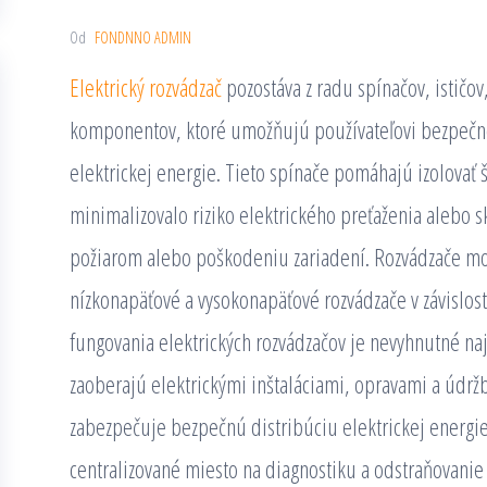
Od
FONDNNO ADMIN
Elektrický rozvádzač
pozostáva z radu spínačov, ističov,
komponentov, ktoré umožňujú používateľovi bezpečne 
elektrickej energie. Tieto spínače pomáhajú izolovať 
minimalizovalo riziko elektrického preťaženia alebo s
požiarom alebo poškodeniu zariadení. Rozvádzače možn
nízkonapäťové a vysokonapäťové rozvádzače v závislo
fungovania elektrických rozvádzačov je nevyhnutné najm
zaoberajú elektrickými inštaláciami, opravami a údrž
zabezpečuje bezpečnú distribúciu elektrickej energie
centralizované miesto na diagnostiku a odstraňovani