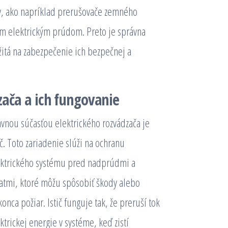
y, ako napríklad prerušovače zemného
om elektrickým prúdom. Preto je správna
žitá na zabezpečenie ich bezpečnej a
ača a ich fungovanie
vnou súčasťou elektrického rozvádzača je
ič. Toto zariadenie slúži na ochranu
ektrického systému pred nadprúdmi a
atmi, ktoré môžu spôsobiť škody alebo
onca požiar. Istič funguje tak, že preruší tok
ktrickej energie v systéme, keď zistí