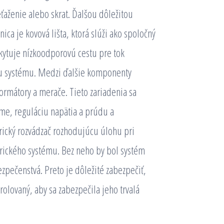
ťaženie alebo skrat. Ďalšou dôležitou
ica je kovová lišta, ktorá slúži ako spoločný
skytuje nízkoodporovú cestu pre tok
ku systému. Medzi ďalšie komponenty
formátory a merače. Tieto zariadenia sa
éme, reguláciu napätia a prúdu a
rický rozvádzač rozhodujúcu úlohu pri
trického systému. Bez neho by bol systém
zpečenstvá. Preto je dôležité zabezpečiť,
rolovaný, aby sa zabezpečila jeho trvalá