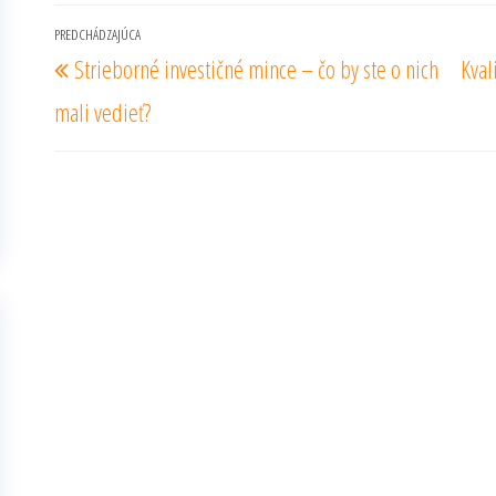
Navigácia
PREDCHÁDZAJÚCA
Predchádzajúci
Strieborné investičné mince – čo by ste o nich
Kval
v
príspevok
článku
mali vedieť?