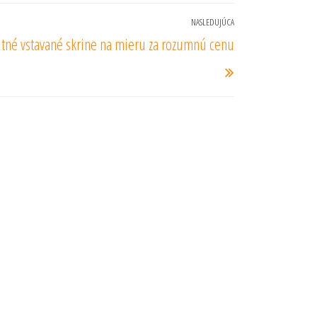
NASLEDUJÚCA
Nasledujúci
itné vstavané skrine na mieru za rozumnú cenu
príspevok